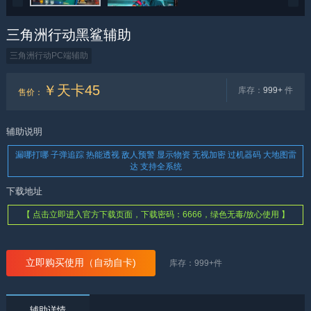
三角洲行动黑鲨辅助
三角洲行动PC端辅助
￥天卡45
库存：
999+
件
售价
：
辅助说明
漏哪打哪 子弹追踪 热能透视 敌人预警 显示物资 无视加密 过机器码 大地图雷
达 支持全系统
下载地址
【 点击立即进入官方下载页面，下载密码：6666，绿色无毒/放心使用 】
立即购买使用（自动自卡)
库存：
999+
件
辅助详情