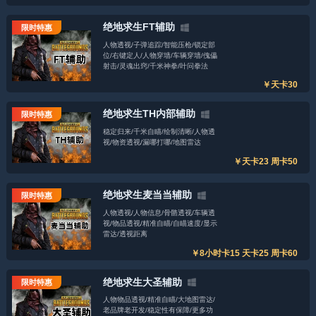
绝地求生FT辅助
限时特惠
人物透视/子弹追踪/智能压枪/锁定部
位/右键定人/人物穿墙/车辆穿墙/傀儡
射击/灵魂出窍/千米神拳/叶问拳法
￥天卡30
绝地求生TH内部辅助
限时特惠
稳定归来/千米自瞄/绘制清晰/人物透
视/物资透视/漏哪打哪/地图雷达
￥天卡23 周卡50
绝地求生麦当当辅助
限时特惠
人物透视/人物信息/骨骼透视/车辆透
视/物品透视/精准自瞄/自瞄速度/显示
雷达/透视距离
￥8小时卡15 天卡25 周卡60
绝地求生大圣辅助
限时特惠
人物物品透视/精准自瞄/大地图雷达/
老品牌老开发/稳定性有保障/更多功