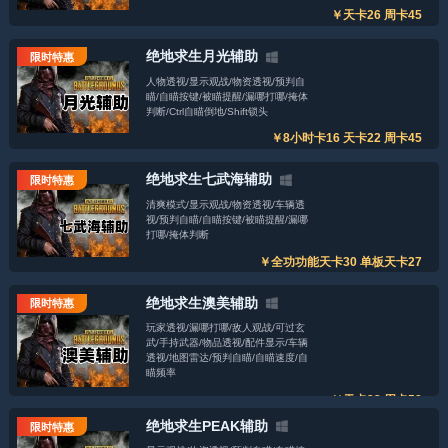
￥天卡26 周卡45
绝地求生月光辅助
限时特惠
人物透视/显示观战/物资透视/预判自
瞄/自瞄按键/被瞄提醒/漏哪打哪/掩体
判断/Ctrl自瞄倒地/Shift锁头
￥8小时卡16 天卡22 周卡45
绝地求生七武海辅助
限时特惠
清爽模式/显示观战/物资透视/车辆透
视/预判自瞄/自瞄按键/被瞄提醒/漏哪
打哪/掩体判断
￥全功功能天卡30 单板天卡27
绝地求生澳美辅助
限时特惠
玩家透视/漏哪打哪/敌人观战/可过玄
武/手持武器/物品透视/配件显示/车辆
透视/地图雷达/预判自瞄/自瞄速度/自
瞄频率
￥天卡23 周卡58
绝地求生PEAK辅助
限时特惠