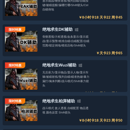
显示观战/物资透视/预判自瞄/自瞄按
键/被瞄提醒/漏哪打哪/Shift锁头/Ctrl
自瞄倒地
￥8小时卡18 天卡22 周卡45
绝地求生DK辅助
限时特惠
骨骼透视/方框透视/血条显示/显示观
战/显示预警/精准自瞄/自瞄配置/自瞄
范围/锁定倒地/模拟压枪/Shift锁头
￥天卡23 周卡65
绝地求生Wuzi辅助
限时特惠
无后座力/显示物品/显示人物/显示车
辆/被瞄射线/预判自瞄/瞄准热键/暴力
漏打/掩体判断/战斗模式/Shift暴力锁
头
￥8小时卡16 天卡22 周卡45
绝地求生柏湃辅助
限时特惠
战斗模式 敌人透视 自瞄配置 物品透
视 颜色设置 Shift锁头
￥8小时卡18 天卡23 周卡50