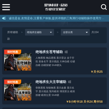
诚信是金,友情是命,注重客户体验,提供详细的三角洲行动辅助操作使用方法和售后服务,如果不会使用可以叫客服远程教你使用。
所有辅助
共154
款
绝地求生苍穹辅助
限时特惠
人物透视 物品透视 显示雷达 盒子空
投 装备名字 显示观战 大神自瞄 右键
自瞄 自瞄按键 Shift锁头
￥天卡25
绝地求生大主宰辅助
限时特惠
骨骼透视 智能物透 显示血量 显示名
字 显示观战 预判瞄准 增强算法 瞄准
按键 瞄准位置 Shift锁
￥8小时卡18 天卡24 周卡58