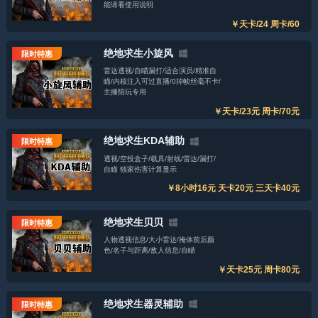
能请看使用说明
￥天卡/24 周卡/60
绝地求生小旋风
限时特惠
雷达透视/自瞄漏打/适合演员/精准自
瞄/内核注入可过直播/0掉帧丝毫不卡/
主播陪玩专用
￥天卡/23元 周卡/70元
绝地求生KDA辅助
限时特惠
透视/空投盒子/载具/射线/雷达/漏打/
自瞄 独家伤害计算显示
￥8小时16元 天卡20元 三天卡40元
绝地求生贝贝
限时特惠
人物透视信息/大小雷达/掩体前后颜
色/名子与距离/敌人信息/自瞄
￥天卡25元 周卡80元
绝地求生器灵辅助
限时特惠