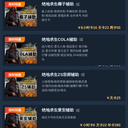
绝地求生椰子辅助
限时特惠
敌人绘制 物资绘制 车辆绘制 雷达绘
制 模拟自瞄 透视距离 合作者号 内部
级天卡
￥8小时卡16 天卡23 周卡50
绝地求生COLA辅助
限时特惠
战斗模式 显示人物 观战显示 显示物
品 显示车辆 显示盒子 预判自瞄 漏哪
打哪 自瞄范围 锁定倒地 Shift按住锁
头
￥天卡23 周卡55
绝地求生ZS宗师辅助
限时特惠
人物透视/物资透视/被瞄射线/载具显
示/预判自瞄/掩体判断/漏哪打哪/子弹
追踪/地图雷达/锁头
￥天卡25
绝地求生莱安辅助
限时特惠
稳定大号的压枪无后座换肤
￥小时卡6 天卡22 年卡380