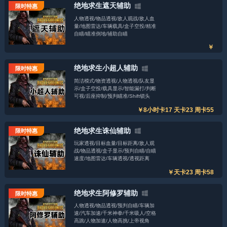
绝地求生遮天辅助
限时特惠
人物透视/物品透视/敌人观战/敌人血
量/地图雷达/车辆载具/盒子空投/精准
自瞄/瞄准倒地/辅助自瞄
￥
绝地求生小超人辅助
限时特惠
简洁模式/物资透视/人物透视/队友显
示/盒子空投/载具显示/智能漏打/判断
可视/后座抑制/预判瞄准/Shift锁头
￥8小时卡17 天卡23 周卡55
绝地求生诛仙辅助
限时特惠
玩家透视/目标血量/目标距离/敌人观
战/物品透视/盒子显示/预判自瞄/自瞄
速度/地图雷达/车辆透视/透视距离
￥天卡23 周卡58
绝地求生阿修罗辅助
限时特惠
人物透视/物品透视/预判自瞄/车辆加
速/汽车加速/千米神拳/千米吸人/空格
高跳/人物加速/人物高挑/上帝视角