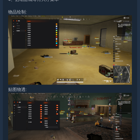
物品绘制:
贴图物透: