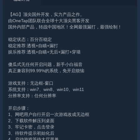
【AG】顶尖国外开发，实力产品之作。
由OneTap团队联合全球十大顶尖黑客开发
国外内部产品，转战中国地区！全网最强漏打，最强绘制！
稳定状态：百分百稳定
稳定推荐:透视+自瞄+漏打
娱乐推荐:透视+自瞄+无后+漏打+穿墙
傻瓜式无任何开启问题，新手小白福音
真正兼容到99.99%的系统，免开启烦恼
游戏支持：无边框-窗口
系统支持：win7、win8、win10、win11
分辨率支持：任何分辨率
开启步骤：
1、网吧用户自行开启一次游戏改成无边框
2、下载软件解压到桌面
3、牢记卡密，点击登录
3、待软件提示初始化后
4、启动游戏等待大厅菜单