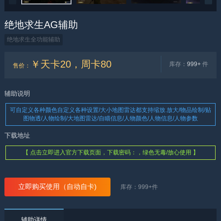
绝地求生AG辅助
绝地求生全功能辅助
￥天卡20，周卡80
库存：
999+
件
售价
：
辅助说明
可自定义各种颜色自定义各种设置/大小地图雷达都支持缩放.放大/物品绘制/贴
图物透/人物绘制/大地图雷达/自瞄信息/人物颜色/人物信息/人物参数
下载地址
【 点击立即进入官方下载页面，下载密码：，绿色无毒/放心使用 】
立即购买使用（自动自卡)
库存：
999+
件
辅助详情